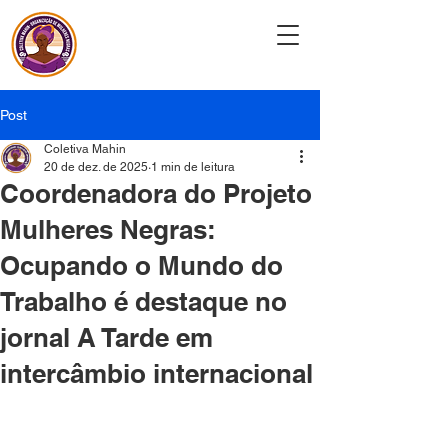
Coletiva Mahin
Post
Coletiva Mahin
20 de dez. de 2025
1 min de leitura
Coordenadora do Projeto
Mulheres Negras:
Ocupando o Mundo do
Trabalho é destaque no
jornal A Tarde em
intercâmbio internacional