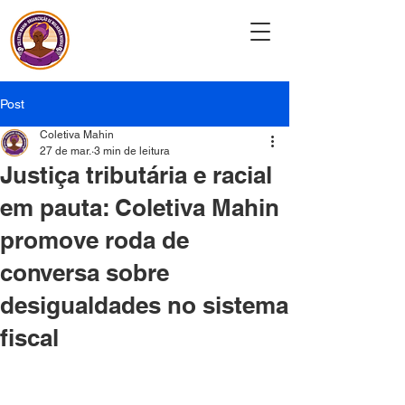
Coletiva Mahin
Post
Coletiva Mahin
27 de mar.
3 min de leitura
Justiça tributária e racial
em pauta: Coletiva Mahin
promove roda de
conversa sobre
desigualdades no sistema
fiscal