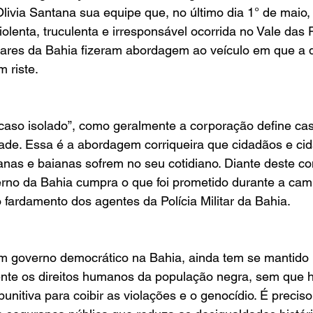
ivia Santana sua equipe que, no último dia 1° de maio,
iolenta, truculenta e irresponsável ocorrida no Vale das 
itares da Bahia fizeram abordagem ao veículo em que a 
 riste.
 caso isolado”, como geralmente a corporação define ca
dade. Essa é a abordagem corriqueira que cidadãos e ci
tanas e baianas sofrem no seu cotidiano. Diante deste con
rno da Bahia cumpra o que foi prometido durante a camp
fardamento dos agentes da Polícia Militar da Bahia.
governo democrático na Bahia, ainda tem se mantido u
ente os direitos humanos da população negra, sem que
punitiva para coibir as violações e o genocídio. É precis