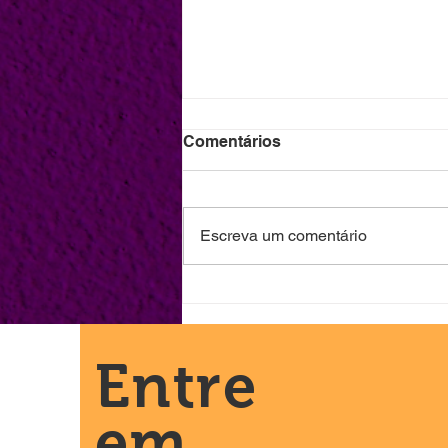
Comentários
Escreva um comentário
Aula inaugural do Cursinho
Popular da Coletiva Mahin
reúne lideranças e marca
novo capítulo da luta pelo
Entre
direito à educação no
Engenho Velho da
em
Federação