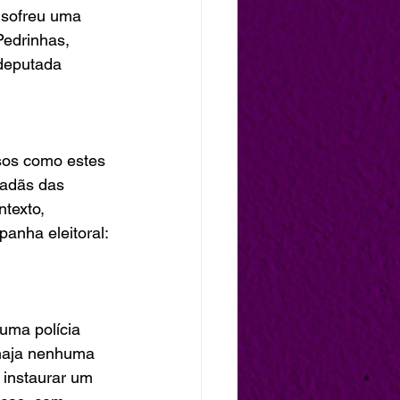
 sofreu uma 
Pedrinhas, 
deputada 
sos como estes 
dadãs das 
texto, 
anha eleitoral: 
ma polícia 
 haja nenhuma 
o instaurar um 