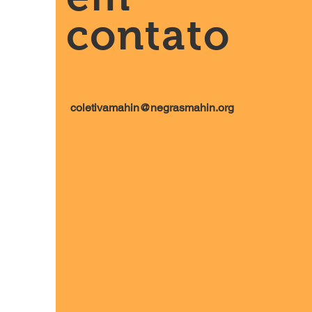
contato
coletivamahin@negrasmahin.org