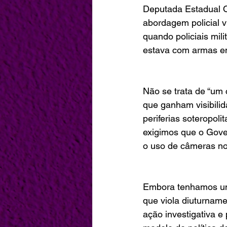
Deputada Estadual Ol
abordagem policial v
quando policiais mil
estava com armas em
Não se trata de “um
que ganham visibili
periferias soteropoli
exigimos que o Gove
o uso de câmeras no 
Embora tenhamos um 
que viola diuturnam
ação investigativa e 