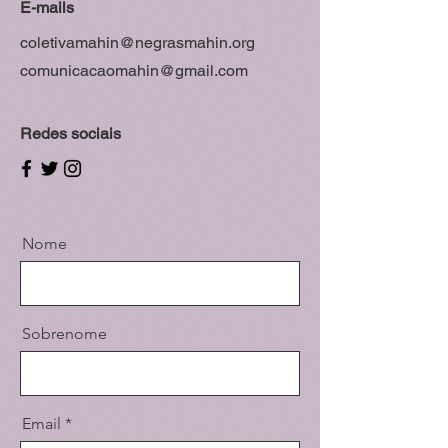
E-mails
coletivamahin@negrasmahin.org
comunicacaomahin@gmail.com
Redes sociais
Nome
Sobrenome
Email