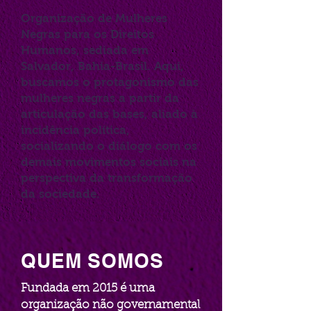
Organização de Mulheres
Negras para os Direitos
Humanos, sediada em
Salvador, Bahia-Brasil. Aqui,
buscamos o protagonismo das
mulheres negras a partir da
articulação das bases, aliado à
incidência política,
socializando o diálogo com os
demais movimentos sociais na
perspectiva da transformação
da sociedade.
QUEM SOMOS
Fundada em 2015 é uma
organização não governamental